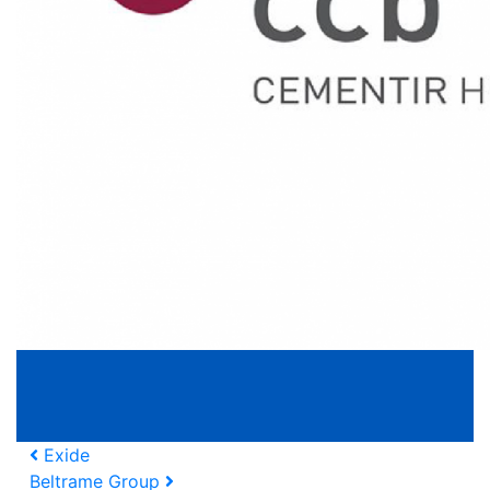
Navegação nos Posts
Exide
Beltrame Group